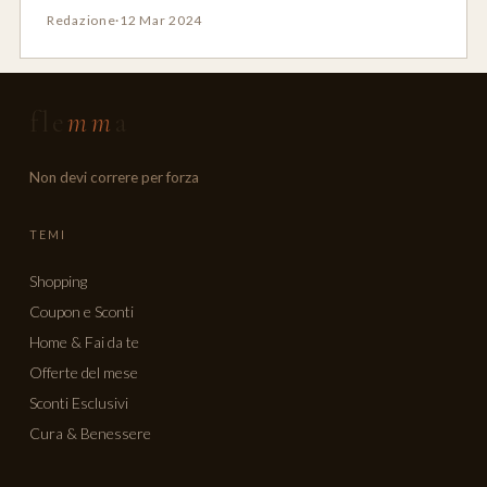
Redazione
·
12 Mar 2024
fle
mm
a
Non devi correre per forza
TEMI
Shopping
Coupon e Sconti
Home & Fai da te
Offerte del mese
Sconti Esclusivi
Cura & Benessere