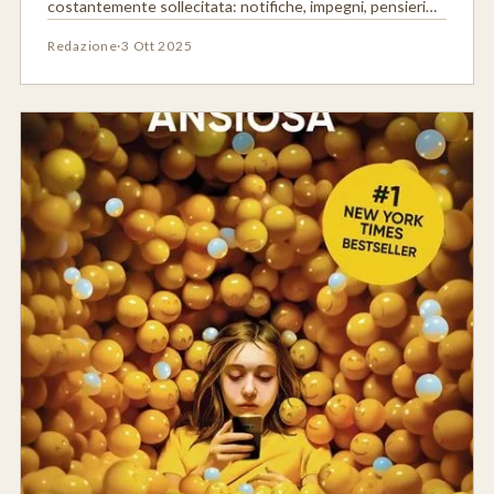
costantemente sollecitata: notifiche, impegni, pensieri…
Redazione
·
3 Ott 2025