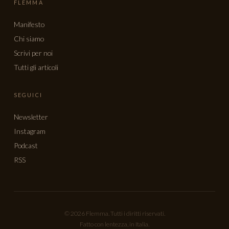
FLEMMA
Manifesto
Chi siamo
Scrivi per noi
Tutti gli articoli
SEGUICI
Newsletter
Instagram
Podcast
RSS
© 2026 Flemma. Tutti i diritti riservati.
Fatto con lentezza, in Italia.