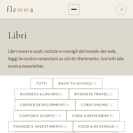
fle
mm
a
☽
Libri
Libri nuovi e usati, notizie e consigli dal mondo del web,
leggi le nostre recensioni su siti di riferimento. Iscriviti alla
nostra newsletter.
TUTTI
BACK TO SCHOOL
(1)
BUSINESS & LAVORO
BUSINESS TRAVEL
(3)
(3)
CAREER DEVELOPMENT
CORSI ONLINE
(0)
(2)
COUPON E SCONTI
CURA & BENESSERE
(11)
(8)
FINANZE E INVESTIMENTI
FOOD & BEVERAGE
(0)
(4)