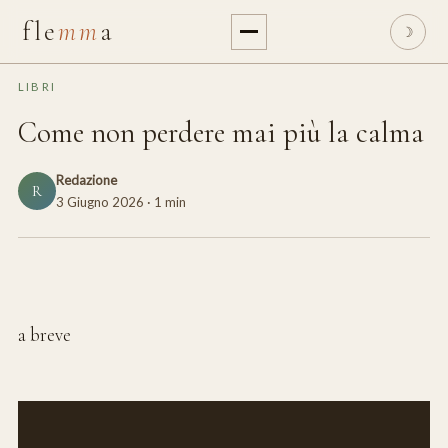
fle
mm
a
☽
LIBRI
Come non perdere mai più la calma
Redazione
R
3 Giugno 2026
· 1 min
~ ~ ~
a breve