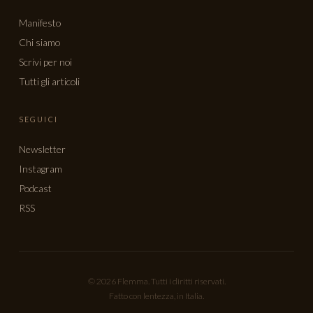
Manifesto
Chi siamo
Scrivi per noi
Tutti gli articoli
SEGUICI
Newsletter
Instagram
Podcast
RSS
© 2026 Flemma. Tutti i diritti riservati.
Fatto con lentezza, in Italia.