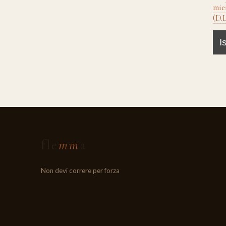
mie
(D.L
fle
mm
a
Non devi correre per forza