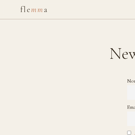
fle
mm
a
New
No
Ema