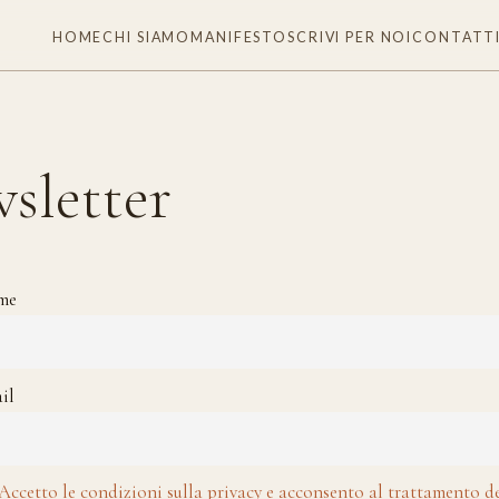
HOME
CHI SIAMO
MANIFESTO
SCRIVI PER NOI
CONTATT
sletter
me
il
Accetto le condizioni sulla privacy e acconsento al trattamento d