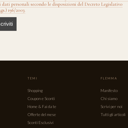
i dati personali secondo le disposizioni del Decreto Legislativo
gs.) 196/2003.
TEMI
FLEMMA
Shopping
Manifesto
Coupon e Sconti
Chi siamo
Home & Fai da te
Scrivi per noi
Offerte del mese
Tutti gli articoli
Sconti Esclusivi