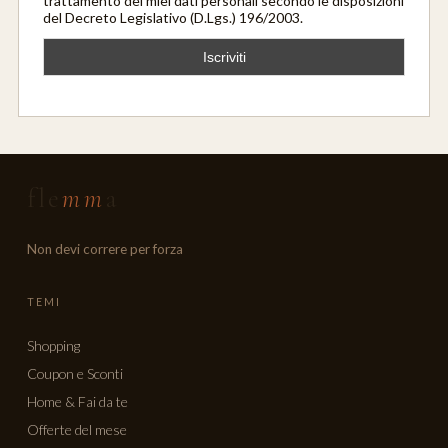
trattamento dei miei dati personali secondo le disposizioni
del Decreto Legislativo (D.Lgs.) 196/2003.
fle
mm
a
Non devi correre per forza
TEMI
Shopping
Coupon e Sconti
Home & Fai da te
Offerte del mese