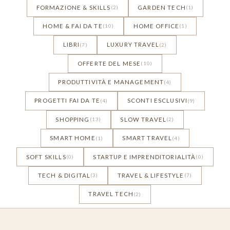
FORMAZIONE & SKILLS
GARDEN TECH
(2)
(1)
HOME & FAI DA TE
HOME OFFICE
(10)
(1)
LIBRI
LUXURY TRAVEL
(7)
(2)
OFFERTE DEL MESE
(10)
PRODUTTIVITÀ E MANAGEMENT
(4)
PROGETTI FAI DA TE
SCONTI ESCLUSIVI
(4)
(9)
SHOPPING
SLOW TRAVEL
(13)
(2)
SMART HOME
SMART TRAVEL
(1)
(4)
SOFT SKILLS
STARTUP E IMPRENDITORIALITÀ
(0)
(0)
TECH & DIGITAL
TRAVEL & LIFESTYLE
(3)
(7)
TRAVEL TECH
(2)