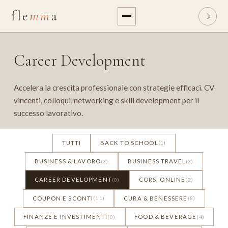
fle
mm
a
☽
Career Development
Accelera la crescita professionale con strategie efficaci. CV
vincenti, colloqui, networking e skill development per il
successo lavorativo.
TUTTI
BACK TO SCHOOL
(1)
BUSINESS & LAVORO
BUSINESS TRAVEL
(3)
(3)
CAREER DEVELOPMENT
CORSI ONLINE
(0)
(2)
COUPON E SCONTI
CURA & BENESSERE
(11)
(8)
FINANZE E INVESTIMENTI
FOOD & BEVERAGE
(0)
(4)