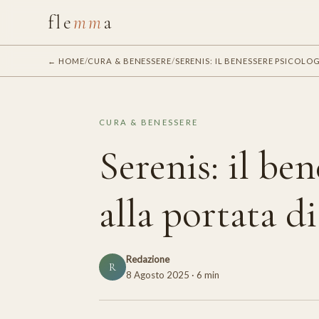
fle
mm
a
← HOME
/
CURA & BENESSERE
/
SERENIS: IL BENESSERE PSICOLO
CURA & BENESSERE
Serenis: il be
alla portata di
Redazione
R
8 Agosto 2025
· 6 min